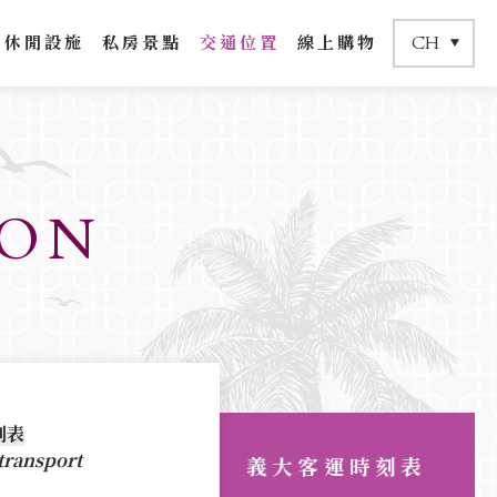
CH
休閒設施
私房景點
交通位置
線上購物
ION
時刻表
時刻表
開車
收費交通接駁
刻表
transport
義大客運時刻表
HIGH SPEED RAIL
RAILWAY
 CAR