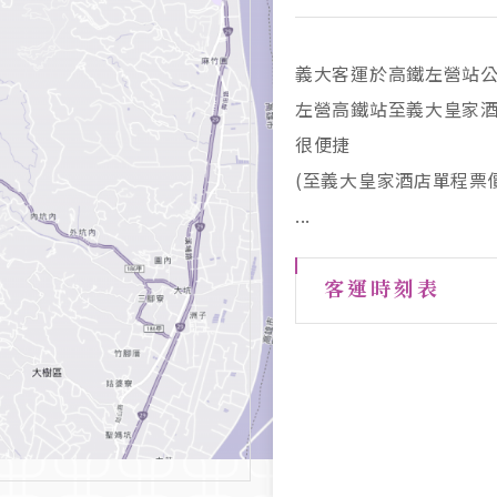
義大客運於高鐵左營站
全程接駁車種皆是7人
左營高鐵站至義大皇家酒
義大客運於高鐵左營站
國道1號 中山高速公路
預約，收費如下
台鐵時刻表
很便捷
站牌號碼8501
鼎金交流道 → 國道10
義大皇家酒店<->左營高
(至義大皇家酒店單程票價N
【左營高鐵站→義大世
流道 → 至186線(水管路
NT$1,200
...
乘車處：高鐵2號出口下
→ 學城路一段，即可至
義大皇家酒店<->小港
NT$1,500
客運時刻表
...
國道3號 高速公路
高鐵時刻表
燕巢交流道 → 國道10
流道 → 至186線(水管路
→ 學城路一段，即可至