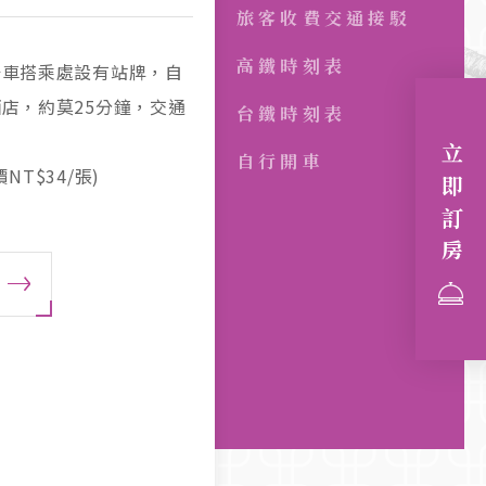
旅客收費交通接駁
高鐵時刻表
公車搭乘處設有站牌，自
座廂型車，需提前5日
店，約莫25分鐘，交通
公車站牌
台鐵時刻表
號往仁武方向 → 下仁武交
立即訂房
鐵站 單程車資
自行開車
T$34/張)
界】
) →接高52線(義大二路)
，公車亭5號站牌
義大世界。
機場 單程車資
號往高雄方向 → 下仁武交
) →接高52線(義大二路)
義大世界。